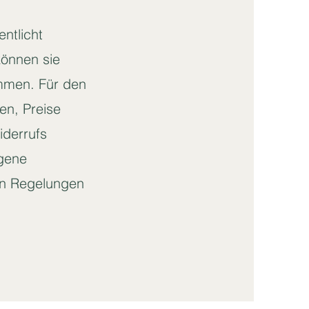
entlicht
können sie
ommen. Für den
en, Preise
iderrufs
igene
en Regelungen